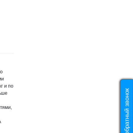
по
ми
г и по
Ообратный звонок
льше
тями,
А