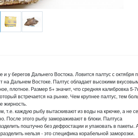
и у берегов Дальнего Востока. Ловится палтус с октября 
ст на Дальнем Востоке. Палтус обладает высокими вкусовы
ое, плотное. Размер 5+ значит, что средняя калибровка 5-7к
оторый встречается на рынке. Чем крупнее палтус, тем бо
е жирность.
 т.е. каждую рыбу вытаскивают из воды на крючке, а не се
во. После этого рыбу замораживают в блоки. Палтуса
делить поштучно без дефростации и упаковать в пакеты. 
разделить нельзя - это специфика корабельной заморозки.