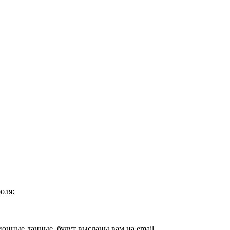
оля:
ионные данные, будут высланы вам на email.